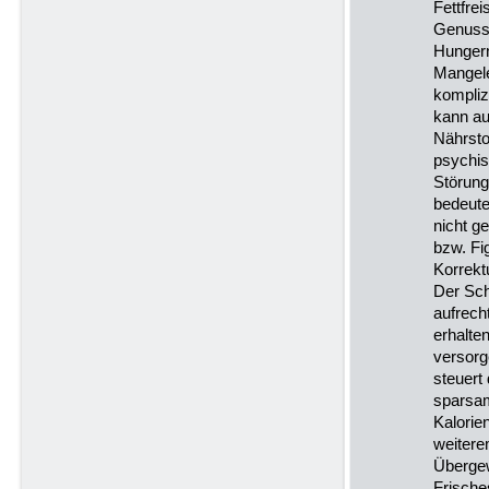
Fettfrei
Genusso
Hungern
Mangel
kompliz
kann a
Nährsto
psychi
Störung
bedeute
nicht g
bzw. Fi
Korrekt
Der Sch
aufrech
erhalte
versorg
steuert
sparsa
Kalorie
weiter
Übergew
Frisches