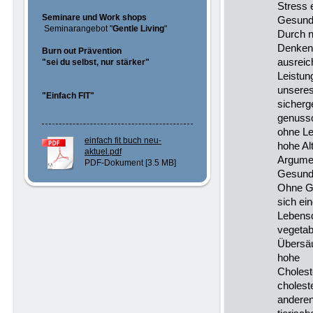
Stress 
Seminare und Work shops
Gesundhe
Seminarangebot "
Gentle Living
"
Durch n
Denken
Burn out Prävention
ausreic
"sei du selbst, nur stärker"
Leistun
unsere
"Einfach FIT"
sicherg
genusso
ohne Le
einfach fit buch neu-
hohe Al
aktuel.pdf
Argumen
PDF-Dokument [3.5 MB]
Gesundh
Ohne Ge
sich ei
Lebensq
vegetab
Übersäu
hohe
Cholest
cholest
anderen