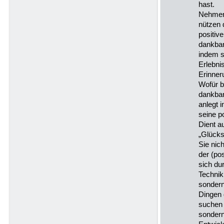
hast.
Nehmen 
nützen 
positiv
dankbar
indem s
Erlebni
Erinner
Wofür b
dankbar
anlegt 
seine p
Dient a
„Glücks
Sie nich
der (po
sich du
Technik
sondern 
Dingen d
suchen 
sondern