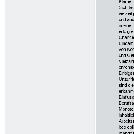
Klarhei
Sich tä
vielsei
und aus
in eine
erfolgr
Chance
Eindämm
von Kör
und Gei
Vielzah
chronis
Erfolgs
Unzufri
sind die
erkannt
Einflus
Berufsa
Monoton
inhaltl
Arbeits
betrieb
mangel