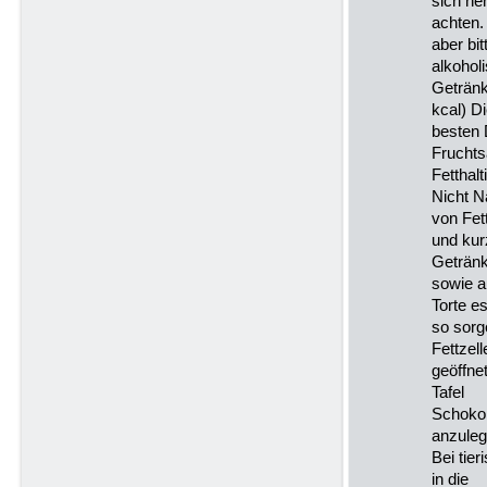
sich ne
achten.
aber bi
alkohol
Getränk
kcal) D
besten 
Fruchts
Fetthal
Nicht N
von Fet
und kur
Geträn
sowie a
Torte e
so sorg
Fettzell
geöffne
Tafel
Schokol
anzuleg
Bei tie
in die