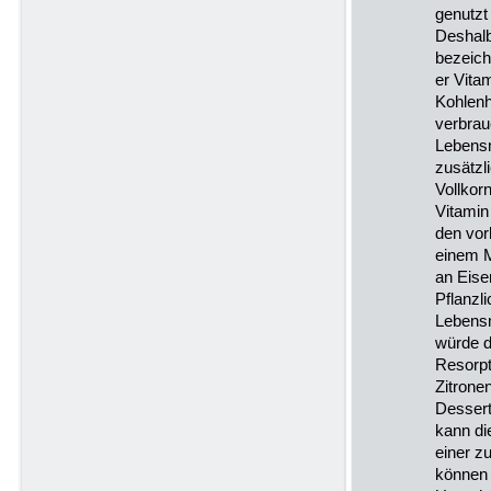
genutzt
Deshalb
bezeich
er Vita
Kohlenh
verbrau
Lebensm
zusätzl
Vollkor
Vitamin
den vor
einem 
an Eise
Pflanzl
Lebensm
würde d
Resorpt
Zitrone
Dessert
kann di
einer z
können 