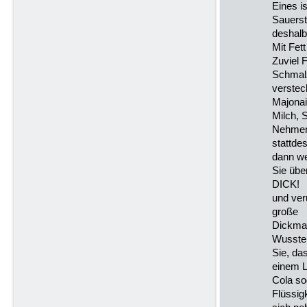
Eines i
Sauerst
deshalb
Mit Fet
Zuviel F
Schmal
verstec
Majonai
Milch, 
Nehmen
stattde
dann w
Sie übe
DICK!
und ver
große
Dickmac
Wusste
Sie, da
einem L
Cola so
Flüssig