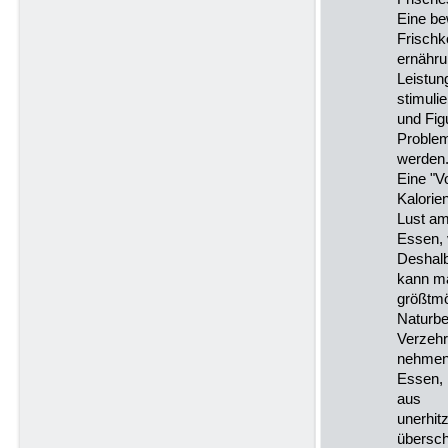
Eine be
Frischk
ernähru
Leistung
stimuli
und Fig
Problem
werden
Eine "V
Kalorie
Lust a
Essen, 
Deshal
kann ma
größtmö
Naturbe
Verzehr
nehmen
Essen, 
aus
unerhit
übersc