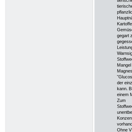
tierisc
tierisch
pflanzli
Hauptnä
Kartoffe
Gemüse 
gegart 
gegess
Leistun
Warnsig
Stoffwe
Mangel
Magnesi
"Glucos
der ein
kann. B
einem M
Zum
Stoffwe
unentbe
Konzent
vorhan
Ohne Vi