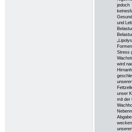
jedoch
keinesfa
Gesund
und Leb
Belastu
Belastu
„Lipoly
Formen
Stress 
Wachs
wird na
Hirnanh
geschle
unsere
Fettzel
unser K
mit der
Wachhor
Nebenni
Abgabe 
wecken
unseren