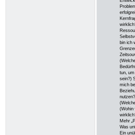
Entwick
Problem
erfolgre
Kernfra
wirklich
Ressour
Selbstv
bin ich
Grenze
Zeitsou
(Welch
Bedürfn
tun, um 
sein?) 
mich be
Bezieh
nutzen?
(Welche
(Wohin w
wirklic
Mehr „P
Was unt
Ein unü