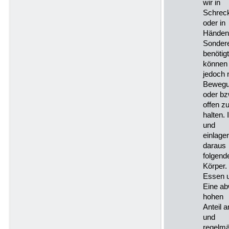
wir in
Schreck
oder in
Händen 
Sonder
benötig
können
jedoch 
Beweg
oder bz
offen z
halten.
und
einlage
daraus
folgend
Körper.
Essen u
Eine ab
hohen
Anteil 
und
regelmä