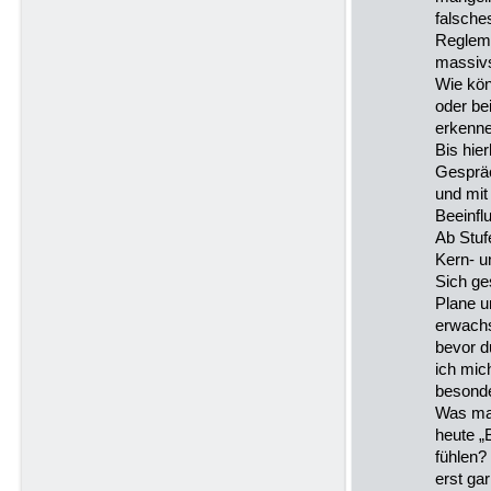
falsche
Regleme
massiv
Wie kön
oder bei
erkenn
Bis hie
Gesprä
und mit
Beeinfl
Ab Stuf
Kern- u
Sich ge
Plane u
erwach
bevor d
ich mic
besonde
Was ma
heute 
fühlen?
erst ga