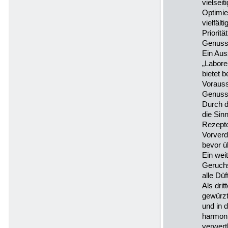
vielsei
Optimie
vielfälti
Priorit
Genuss
Ein Auss
„Labore
bietet b
Vorauss
Genussv
Durch d
die Sin
Rezepto
Vorverd
bevor ü
Ein wei
Geruch
alle Dü
Als dri
gewürz
und in 
harmon
verwert