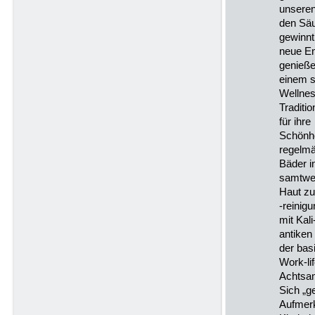
unsere
den Säu
gewinn
neue En
genieß
einem st
Wellnes
Traditi
für ihre
Schönhe
regelmä
Bäder i
samtwe
Haut zu
-reinig
mit Kal
antiken 
der bas
Work-li
Achtsam
Sich „g
Aufmer