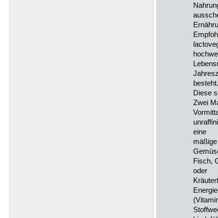
Nahrung
aussche
Ernähru
Empfohl
lactove
hochwer
Lebensm
Jahresz
besteht
Diese s
Zwei Ma
Vormitt
unraffi
eine
mäßige 
Gemüse
Fisch, 
oder
Kräuter
Energie
(Vitami
Stoffwe