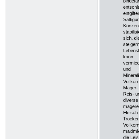
bindefä
entschl
entgift
Sättigun
Konzent
stabilisi
sich, d
steigern
Lebensf
kann
vermied
und
Mineral
Vollkorn
Mager- 
Reis- u
diverse
magere
Fleisch
Trocken
Vollkor
maximi
die Lei