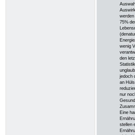
Auswah
Auswirk
werden 
75% der
Lebensm
(denatu
Energie
wenig V
verantwo
den let
Statist
unglaub
jedoch 
an Hüls
reduzier
nur noc
Gesundh
Zusamme
Eine ha
Ernähr
stellen
Ernähru