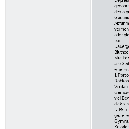
Depress
genomm
desto g
Gesund
Abführmi
vermeh
oder gl
bei
Dauerge
Bluthoc
Muskels
alle 2 S
eine Fr
1 Porti
Rohkost
Verdauu
Gemüse
viel Be
dick si
(z.Bsp.
gezielte
Gymnast
Kalorie