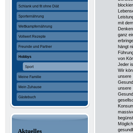
blockie
Schlank und fit ohne Diät
Lebense
Sporternährung
Leistun
mit dem
Wettkampfernährung
Denken
ganz ei
Vollwert Rezepte
erbring
hängt n
Freunde und Partner
Führun
Hobbys
von Kör
Jeder i
Sport
Wir kön
unsere
Meine Familie
Gesundh
Mein Zuhause
unsere
Gesundh
Gästebuch
gesellsc
Konsuma
massive
begünst
Möglich
gesund
Aktuelles