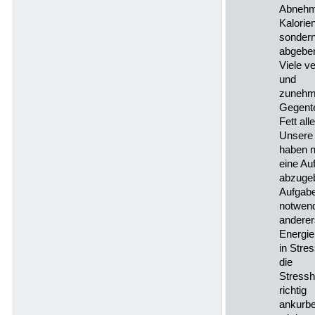
Abnehme
Kalorie
sondern
abgebe
Viele v
und
zunehme
Gegente
Fett all
Unsere 
haben n
eine Au
abzuge
Aufgabe
notwend
anderer
Energie
in Stre
die
Stressh
richtig
ankurbe