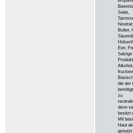
empfehl
Basenüb
Salat,
Sprosse
Neutral:
Butter,
Säureüb
Hülsenf
Eier, F
Salzige
Produkt
Alkohol
fructos
Basisch
die der
benötig
zu
neutrali
denn si
besitzt
Mit bas
Haut ak
genutzt