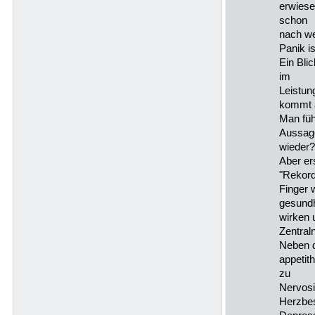
erwiese
schon
nach we
Panik is
Ein Bli
im
Leistun
kommt 
Man fühl
Aussag
wieder?
Aber ers
"Rekord
Finger 
gesund
wirken 
Zentral
Neben 
appetit
zu
Nervosi
Herzbe