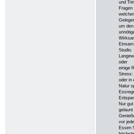
und Tri
Fragen 
welcher
Gelegen
um den
unnötig
Wirksam
Einsamk
Studio.
Langewe
oder
einige 
Stress:
oder in 
Natur s
Essrege
Entspan
Nur gut
gelaunt
Genieß
vor jed
Essen 
höchste