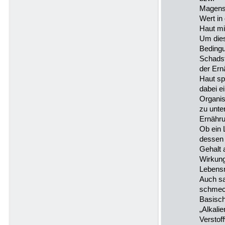
Magensa
Wert in
Haut mi
Um die
Bedingu
Schadst
der Ern
Haut spi
dabei ei
Organi
zu unte
Ernähru
Ob ein 
dessen
Gehalt 
Wirkung
Lebensm
Auch s
schmeck
Basisch
„Alkali
Verstof