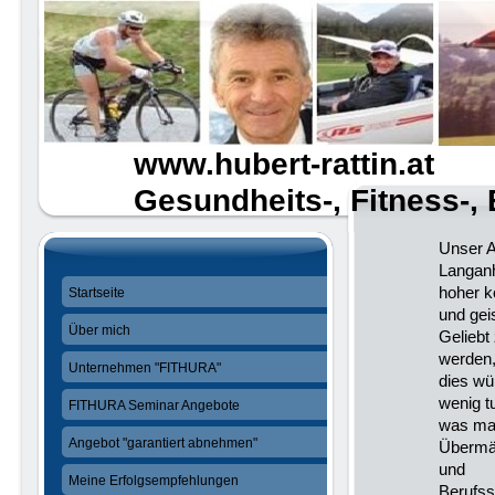
www.hubert-rattin.at
Gesundheits-, Fitness-
Unser 
Langanh
hoher k
Startseite
und gei
Über mich
Geliebt
werden, 
Unternehmen "FITHURA"
dies wü
wenig t
FITHURA Seminar Angebote
was ma
Angebot "garantiert abnehmen"
Übermäß
und
Meine Erfolgsempfehlungen
Berufss