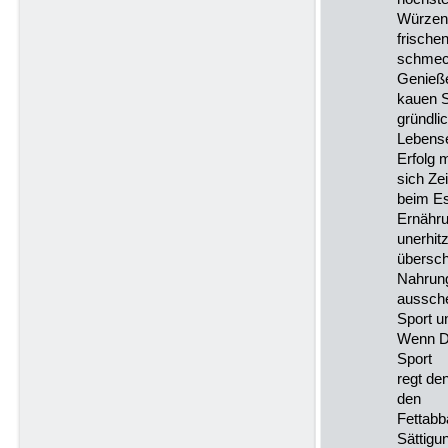
Würzen 
frische
schmec
Genieße
kauen S
gründli
Lebensei
Erfolg 
sich Ze
beim Es
Ernähr
unerhit
übersc
Nahrung
aussche
Sport u
Wenn Di
Sport
regt de
den
Fettabb
Sättigu