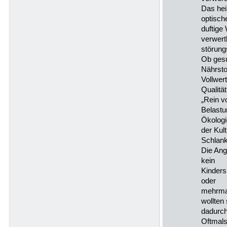
Das hei
optisch
duftige
verwert
störungs
Ob gesu
Nährsto
Vollwert
Qualitä
„Rein v
Belastu
Ökologi
der Kul
Schlank
Die Ang
kein
Kinders
oder
mehrmal
wollten 
dadurch
Oftmal