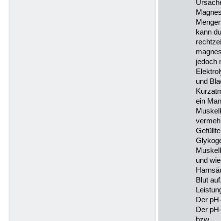
Ursache
Magnes
Mengend
kann d
rechtze
magnes
jedoch 
Elektro
und Bla
Kurzatm
ein Man
Muskelka
vermehr
Gefüllte
Glykoge
Muskelk
und wie
Harnsäu
Blut auf
Leistun
Der pH-
Der pH-
bzw.