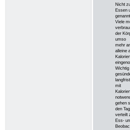
Nicht z
Essen u
genannt
Viele m
verbrau
der Kör
umso
mehr an
alleine 
Kalorie
eingeno
Wichtig
gesünd
langfris
mit
Kalorien
notwend
gehen s
den Tag
verteil
Ess- un
Beobach