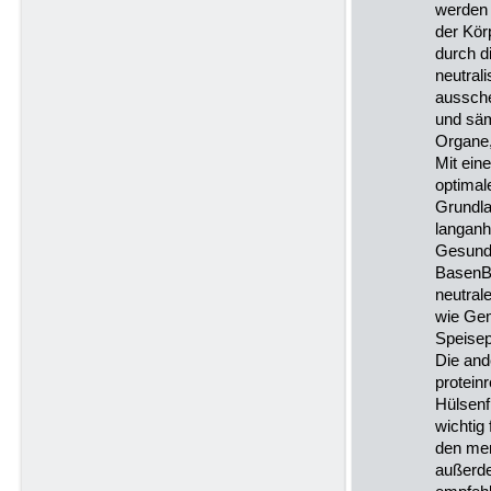
werden 
der Kör
durch di
neutral
aussche
und säm
Organe,
Mit ein
optimal
Grundla
langanh
Gesundh
BasenBa
neutral
wie Gem
Speisep
Die and
protein
Hülsenf
wichtig 
den men
außerd