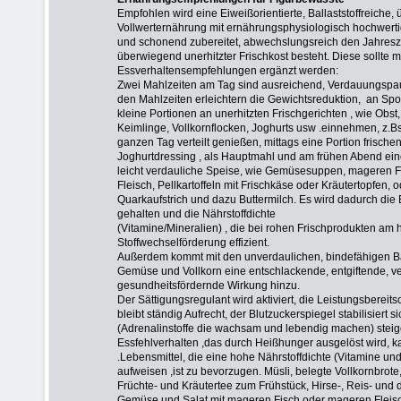
Empfohlen wird eine Eiweißorientierte, Ballaststoffreiche,
Vollwerternährung mit ernährungsphysiologisch hochwertig
und schonend zubereitet, abwechslungsreich den Jahresz
überwiegend unerhitzter Frischkost besteht. Diese sollte m
Essverhaltensempfehlungen ergänzt werden:
Zwei
Mahlzeiten am Tag sind ausreichend, Verdauungspau
den Mahlzeiten erleichtern die Gewichtsreduktion, an Spor
kleine Portionen an unerhitzten Frischgerichten , wie Obst,
Keimlinge, Vollkornflocken, Joghurts usw .einnehmen, z.Bs
ganzen Tag verteilt genießen, mittags eine Portion frischen 
Joghurtdressing , als Hauptmahl und am frühen Abend ein
leicht verdauliche Speise, wie Gemüsesuppen, mageren 
Fleisch, Pellkartoffeln mit Frischkäse oder Kräutertopfen, o
Quarkaufstrich und dazu Buttermilch. Es wird dadurch die 
gehalten und die Nährstoffdichte
(Vitamine/Mineralien) , die bei rohen Frischprodukten am h
Stoffwechselförderung effizient.
Außerdem kommt mit den unverdaulichen, bindefähigen Bal
Gemüse und Vollkorn eine entschlackende, entgiftende, 
gesundheitsfördernde Wirkung hinzu.
Der Sättigungsregulant wird aktiviert, die Leistungsbereits
bleibt ständig Aufrecht, der Blutzuckerspiegel stabilisiert 
(Adrenalinstoffe die wachsam und lebendig machen) stei
Essfehlverhalten ,das durch Heißhunger ausgelöst wird,
.Lebensmittel, die eine hohe Nährstoffdichte (Vitamine u
aufweisen ,ist zu bevorzugen. Müsli, belegte Vollkornbrot
Früchte- und Kräutertee zum Frühstück, Hirse-, Reis- und d
Gemüse und Salat mit mageren Fisch oder mageren Fleisch