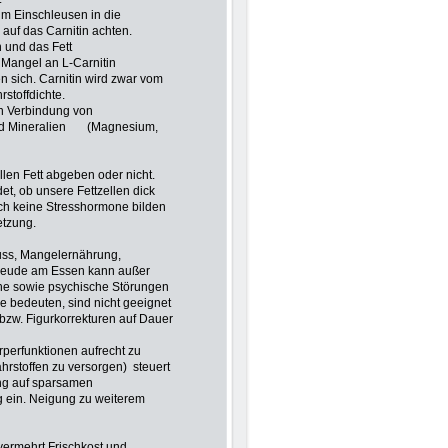
um Einschleusen in die
uf das Carnitin achten.
n und das Fett
i Mangel an L-Carnitin
en sich. Carnitin wird zwar vom
stoffdichte.
 in Verbindung von
 und Mineralien (Magnesium,
llen Fett abgeben oder nicht.
et, ob unsere Fettzellen dick
ch keine Stresshormone bilden
etzung.
uss, Mangelernährung,
Freude am Essen kann außer
che sowie psychische Störungen
e bedeuten, sind nicht geeignet
bzw. Figurkorrekturen auf Dauer
perfunktionen aufrecht zu
hrstoffen zu versorgen)
steuert
ung auf sparsamen
g ein. Neigung zu weiterem
vermehrt Frischkost und