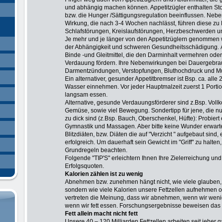
und abhängig machen können. Appetitzügler enthalten Sto
bzw. die Hunger /Sättigungsregulation beeinflussen. Ne
Wirkung, die nach 3-4 Wochen nachlässt, führen diese zu N
Schlafstörungen, Kreislaufstörungen, Herzbeschwerden u
Je mehr und je länger von den Appetitzüglern genommen wi
der Abhängigkeit und schweren Gesundheitsschädigung.
Binde -und Gleitmittel, die den Darminhalt vermehren oder
Verdauung fördern. Ihre Nebenwirkungen bei Dauergebrau
Darmentzündungen, Verstopfungen, Bluthochdruck und M
Ein alternativer, gesunder Appetitbremser ist Bsp. ca. alle 
Wasser einnehmen. Vor jeder Hauptmalzeit zuerst 1 Portio
langsam essen.
Alternative, gesunde Verdauungsförderer sind z.Bsp. Vollk
Gemüse, sowie viel Bewegung.
Sondertipp für jene, die n
zu dick sind (z.Bsp. Bauch, Oberschenkel, Hüfte): Probiert 
Gymnastik und Massagen. Aber bitte keine Wunder erwart
Blitzdiäten, bzw. Diäten die auf "Verzicht " aufgebaut sind,
erfolgreich.
Um dauerhaft sein Gewicht im "Griff" zu halten
Grundregeln beachten.
Folgende "TIP'S" erleichtern Ihnen Ihre Zielerreichung u
Erfolgsquoten.
Kalorien zählen ist zu wenig
Abnehmen bzw. zunehmen hängt nicht, wie viele glauben,
sondern wie viele Kalorien unsere Fettzellen aufnehmen 
vertreten die Meinung, dass wir abnehmen, wenn wir wen
wenn wir fett essen. Forschungsergebnisse beweisen das 
Fett allein macht nicht fett
Unsere 40 – 120 Milliarden Fettzellen arbeiten seit jeher