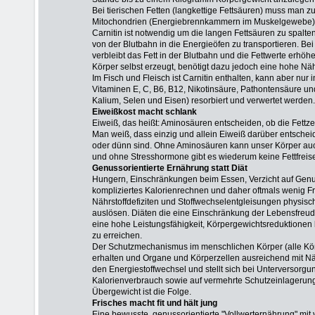
Bei tierischen Fetten (langkettige Fettsäuren) muss man z
Mitochondrien (Energiebrennkammern im Muskelgewebe) a
Carnitin ist notwendig um die langen Fettsäuren zu spalte
von der Blutbahn in die Energieöfen zu transportieren. Be
verbleibt das Fett in der Blutbahn und die Fettwerte erhöh
Körper selbst erzeugt, benötigt dazu jedoch eine hohe Nähr
Im Fisch und Fleisch ist Carnitin enthalten, kann aber nur
Vitaminen E, C, B6, B12, Nikotinsäure, Pathontensäure
Kalium, Selen und Eisen) resorbiert und verwertet werden.
Eiweißkost macht schlank
Eiweiß, das heißt: Aminosäuren entscheiden, ob die Fettze
Man weiß, dass einzig und allein Eiweiß darüber entscheid
oder dünn sind. Ohne Aminosäuren kann unser Körper au
und ohne Stresshormone gibt es wiederum keine Fettfreis
Genussorientierte Ernährung statt Diät
Hungern, Einschränkungen beim Essen, Verzicht auf Gen
kompliziertes Kalorienrechnen und daher oftmals wenig 
Nährstoffdefiziten und Stoffwechselentgleisungen physis
auslösen. Diäten die eine Einschränkung der Lebensfreud
eine hohe Leistungsfähigkeit, Körpergewichtsreduktionen 
zu erreichen.
Der Schutzmechanismus im menschlichen Körper (alle Kör
erhalten und Organe und Körperzellen ausreichend mit Nä
den Energiestoffwechsel und stellt sich bei Unterversorg
Kalorienverbrauch sowie auf vermehrte Schutzeinlagerun
Übergewicht ist die Folge.
Frisches macht fit und hält jung
Eine bewusste, genussorientierte "Vollwerternährung" mit 