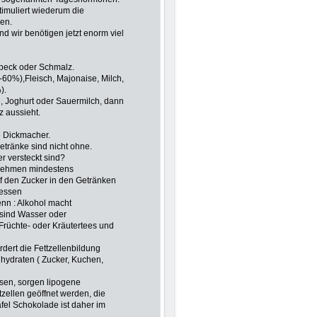
timuliert wiederum die
en.
 wir benötigen jetzt enorm viel
, Speck oder Schmalz.
-60%),Fleisch, Majonaise, Milch,
).
, Joghurt oder Sauermilch, dann
z aussieht.
e Dickmacher.
tränke sind nicht ohne.
r versteckt sind?
Abnehmen mindestens
auf den Zucker in den Getränken
dessen
nn : Alkohol macht
r sind Wasser oder
Früchte- oder Kräutertees und
rdert die Fettzellenbildung
hydraten ( Zucker, Kuchen,
sen, sorgen lipogene
tzellen geöffnet werden, die
fel Schokolade ist daher im
.