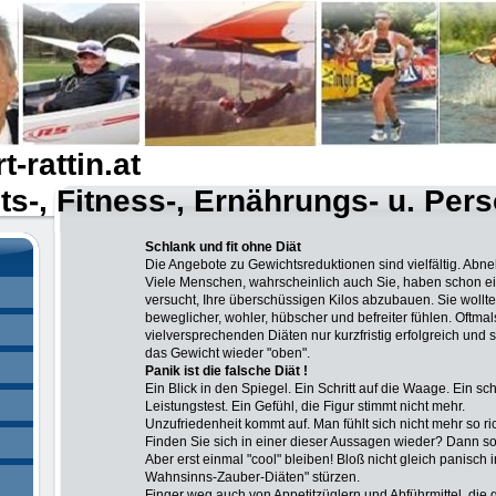
-rattin.at
s-, Fitness-, Ernährungs- u. Pe
Schlank und fit ohne Diät
Die Angebote zu Gewichtsreduktionen sind vielfältig. Abne
Viele Menschen, wahrscheinlich auch Sie, haben schon e
versucht, Ihre überschüssigen Kilos abzubauen. Sie wollt
beweglicher, wohler, hübscher und befreiter fühlen. Oftmal
vielversprechenden Diäten nur kurzfristig erfolgreich u
das Gewicht wieder "oben".
Panik ist die falsche Diät !
Ein Blick in den Spiegel. Ein Schritt auf die Waage. Ein s
Leistungstest. Ein Gefühl, die Figur stimmt nicht mehr.
Unzufriedenheit kommt auf.
Man fühlt sich nicht mehr so rich
Finden Sie sich in einer dieser Aussagen wieder?
Dann so
Aber erst einmal "cool" bleiben! Bloß nicht gleich panisch 
Wahnsinns-Zauber-Diäten" stürzen.
Finger weg auch von Appetitzüglern und Abführmittel, di