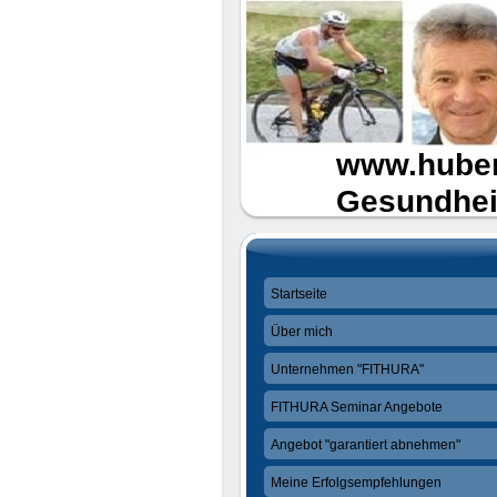
www.hubert
Gesundheit
Startseite
Über mich
Unternehmen "FITHURA"
FITHURA Seminar Angebote
Angebot "garantiert abnehmen"
Meine Erfolgsempfehlungen