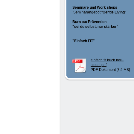
Seminare und Work shops
Seminarangebot "
Gentle Living
"
Burn out Prävention
"sei du selbst, nur stärker"
"Einfach FIT"
einfach fit buch neu-
aktuel.pdf
PDF-Dokument [3.5 MB]