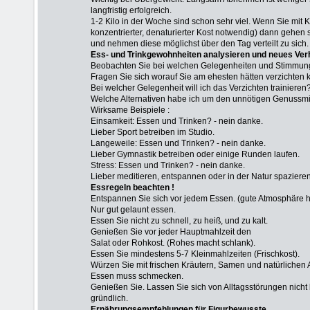
langfristig erfolgreich.
1-2 Kilo in der Woche sind schon sehr viel. Wenn Sie mit K
konzentrierter, denaturierter Kost notwendig) dann gehen s
und nehmen diese möglichst über den Tag verteilt zu sich
Ess- und Trinkgewohnheiten analysieren und neues Verha
Beobachten Sie bei welchen Gelegenheiten und Stimmung
Fragen Sie sich worauf Sie am ehesten hätten verzichten
Bei welcher Gelegenheit will ich das Verzichten trainieren
Welche Alternativen habe ich um den unnötigen Genussmi
Wirksame Beispiele :
Einsamkeit: Essen und Trinken? - nein danke.
Lieber Sport betreiben im Studio.
Langeweile: Essen und Trinken? - nein danke.
Lieber Gymnastik betreiben oder einige Runden laufen.
Stress: Essen und Trinken? - nein danke.
Lieber meditieren, entspannen oder in der Natur spaziere
Essregeln beachten !
Entspannen Sie sich vor jedem Essen. (gute Atmosphäre hil
Nur gut gelaunt essen.
Essen Sie nicht zu schnell, zu heiß, und zu kalt.
Genießen Sie vor jeder Hauptmahlzeit den
Salat oder Rohkost. (Rohes macht schlank).
Essen Sie mindestens 5-7 Kleinmahlzeiten (Frischkost).
Würzen Sie mit frischen Kräutern, Samen und natürl
Essen muss schmecken.
Genießen Sie. Lassen Sie sich von Alltagsstörungen nicht
gründlich.
Ernährungsempfehlungen für Figurbewusste