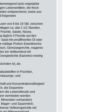
 überwiegend lacto-vegetabile
en Lebensmitteln, die frisch
eiten entsprechend, sowie aus
it folgenden
sen von 8 bis 16 Std. zwischen
ttagen ca. alle 2 1/2 Stunden,
 Früchte, Salate, Nüsse,
p.täglich 4 Früchte auf den
Salat mit unraffinierten Öl oder
e mäßige Portion Eiweißreiche
Fisch, Gemüsegerichte, mageres
der ein Vollkornbrot mit
Energiedichte (Kalorien) niedrig
öchsten ist, als
laststoffen in Früchten,
verdauungs- und
chaft und Konzentrationsfähigkeit
sich, die Dopamine
gern die Lebensfreude und
 kann vermieden werden
nd Mineralien vorhanden)
e, Mager- und Sauermilch,
iverse Vollkorngerichte mit
 als Mittagsmahlzeit,