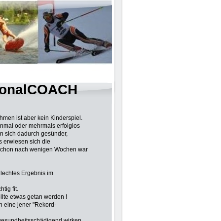
rsonalCOACH
hmen ist aber kein Kinderspiel.
inmal oder mehrmals erfolglos
en sich dadurch gesünder,
s erwiesen sich die
nd schon nach wenigen Wochen war
chlechtes Ergebnis im
tig fit.
llte etwas getan werden !
in eine jener "Rekord-
e gesundheitsschädigend wirken