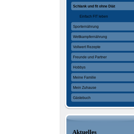
Schlank und fit ohne Diät
Einfach FIT leben
Sporternährung
Wettkampfernährung
Vollwert Rezepte
Freunde und Partner
Hobbys
Meine Familie
Mein Zuhause
Gästebuch
Aktuelles