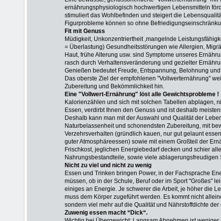
ernährungsphysiologisch hochwertigen Lebensmitteln förde
stimuliert das Wohlbefinden und steigert die Lebensqualit
Figurprobleme können so ohne Befriedigungseinschränkun
Fit mit Genuss
Müdigkeit, Unkonzentriertheit ,mangelnde Leistungsfähigke
= Überlastung) Gesundheitsstörungen wie Allergien, Mig
Haut, frühe Alterung usw. sind Symptome unseres Ernähr
rasch durch Verhaltensveränderung und gezielter Ernähru
Genießen bedeutet Freude, Entspannung, Belohnung und 
Das oberste Ziel der empfohlenen "Vollwerternährung" wei
Zubereitung und Bekömmlichkeit hin.
Eine "Vollwert-Ernährung" löst alle Gewichtsprobleme !
Kalorienzählen und sich mit solchen Tabellen abplagen, n
Essen, verdirbt Ihnen den Genuss und ist deshalb meisten
Deshalb kann man mit der Auswahl und Qualität der Lebens
Naturbelassenheit und schonendsten Zubereitung, mit be
Verzehrsverhalten (gründlich kauen, nur gut gelaunt esse
guter Atmosphäreessen) sowie mit einem Großteil der Ern
Frischkost, jeglichen Energiebedarf decken und schier al
Nahrungsbestandteile, sowie viele ablagerungsfreudigen
Nicht zu viel und nicht zu wenig
Essen
und Trinken bringen Power, in der Fachsprache Ene
müssen, ob in der Schule, Beruf oder im Sport "Großes" le
einiges an Energie. Je schwerer die Arbeit, je höher die 
muss dem Körper zugeführt werden. Es kommt nicht alleine
sondern viel mehr auf die Qualität und
Nährstoffdichte de
Zuwenig essen macht “Dick“.
Wichtig bei Übergewicht: Langsam Abnehmen ist weniger 