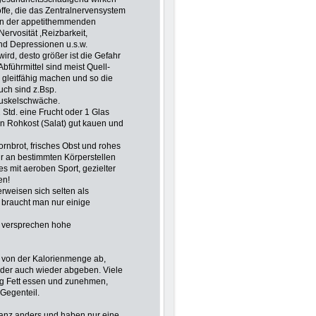
ffe, die das Zentralnervensystem
ben der appetithemmenden
ervosität ,Reizbarkeit,
nd Depressionen u.s.w.
rd, desto größer ist die Gefahr
Abführmittel sind meist Quell-
 gleitfähig machen und so die
ch sind z.Bsp.
uskelschwäche.
2 Std. eine Frucht oder 1 Glas
n Rohkost (Salat) gut kauen und
ornbrot, frisches Obst und rohes
ur an bestimmten Körperstellen
es mit aeroben Sport, gezielter
en!
 erweisen sich selten als
, braucht man nur einige
nd versprechen hohe
 von der Kalorienmenge ab,
oder auch wieder abgeben. Viele
ig Fett essen und zunehmen,
Gegenteil.
 ganz anders und haben nur eine