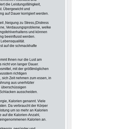
rt die Leistungsfähigkeit,
ät. Übergewicht und
g auf Dauer korrigiert werden.
it ,Neigung zu Stress,(Distress
räne, Verdauungsprobleme, welke
ungsfehlverhaltens und können
ng beeinflusst werden.
Lebensqualität.
st auf die schmackhafte
immt Ihnen nur die Lust am
s nicht von langer Dauer.
mittel, mit der größtmöglichen
wusstem richtigen
n, sich Zeit nehmen zum essen, in
ährung aus unerhitzter
le überschüssigen
 Schlacken ausscheiden.
rgie, Kalorien genannt. Viele
isten. Da verbraucht der Körper
Leistung um so mehr an Kalorien
 auf die Kalorien-Anzahl,
r eingenommenen Kalorien an.
stressig, gesünder und