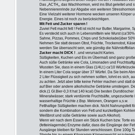
Das „ACTH„, das Wachhormon, wird ins Blut geleitet und s
Nebennierenrinde zur Abgabe von weiteren Stresshormon
Eine Vielzahl weiterer Hormone wecken unseren Körper und
Energie.
Eines ist noch zu berücksichtigen.
Mit Fett und Zucker sparen !
Zuviel Fett macht fett ! Fett ist nicht nur Butter, Margarine
Es versteckt sich auch in Lebensmitteln wie Wurst (ca'30%
Sahne, Pizzas, Pommes, Chips und Schokolade(über 50%
Nehmen Sie statt dessen Obst, Früchte, Trockenobst, Käse
werden Sie überrascht sein, wie günstig die Nährstoffbilan
Zucker macht DICK !
..und verursacht Karies.
Süßigkeiten, Kuchen und Eis im Übermaß sind ganz groß
Auch süße Getränke wie Cola, Limonaden und Fruchtsaftge
Wussten Sie, dass in einem Glas (1/4Lt.) ca'10 Würfelzucke
In einem Liter Cola sogar über 37 Würfel. Da Sie beim 
2 Liter Flüssigkeit zu sich nehmen sollten, lohnt es sich, 
zu achten. Jetzt aber bitte keine Fehler machen und statt 
auf Bier oder andere alkoholische Getränke umsteigen. De
dick.(1 Gl.Bier-0,3 lt hat 140 kcal) Die besten Durstlösche
Mineralwässer, stark verdünnte Fruchtsäfte, ungezuckerte 
wasserhaltige Früchte z.Bsp. Melonen, Orangen u,s.w.
Fetthaltige Süßigkeiten machen dick.
Nicht Nahrungsfett fö
sondern die Kombination von Fett und kurzkettigen Kohlen
Weißbrot und süße Getränke sowie auch Alkohol).
Wenn wir nach dem Essen ein Stück Kuchen bzw. Torte es
(fetteinlagernde) Enzyme dafür, dass die Eingänge der Fet
Ausgänge bleiben für Stunden verschlossen. Eine 100g Ta
Stande bis zu einem Kilogramm Körpergewicht anzulegen