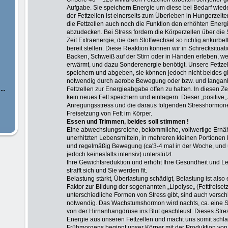
Aufgabe. Sie speichern Energie um diese bei Bedarf wie
der Fettzellen ist einerseits zum Überleben in Hungerzeit
die Fettzellen auch noch die Funktion den erhöhten Energi
abzudecken. Bei Stress fordern die Körperzellen über die
Zeit Extraenergie, die den Stoffwechsel so richtig ankurbel
bereit stellen. Diese Reaktion können wir in Schrecksituat
Backen, Schweiß auf der Stirn oder in Händen erleben, weil
erwärmt, und dazu Sonderenergie benötigt. Unsere Fettze
speichern und abgeben, sie können jedoch nicht beides gle
notwendig durch aerobe Bewegung oder bzw. und langanh
Fettzellen zur Energieabgabe offen zu halten. In diesen Z
kein neues Fett speichern und einlagern. Dieser „positiv
Anregungsstress und die daraus folgenden Stresshormone s
Freisetzung von Fett im Körper.
Essen
und Trimmen, beides soll stimmen !
Eine abwechslungsreiche, bekömmliche, vollwertige Ernä
unerhitzten Lebensmitteln, in mehreren kleinen Portionen
und regelmäßig Bewegung (ca'3-4 mal in der Woche, und 
jedoch keinesfalls intensiv) unterstützt.
Ihre Gewichtsreduktion und erhöht Ihre Gesundheit und L
strafft sich und Sie werden fit.
Belastung stärkt, Überlastung schädigt,
Belastung ist also
Faktor zur Bildung der sogenannten „Lipolyse„ (Fettfreiset
unterschiedliche Formen von Stress gibt, sind auch vers
notwendig. Das Wachstumshormon wird nachts, ca. eine 
von der Hirnanhangdrüse ins Blut geschleust. Dieses Str
Energie aus unseren Fettzellen und macht uns somit schla
Frühmorgens beginnt unser Körper mit der Produktion v